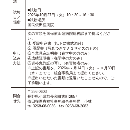
法
■試験日
試験
2026年10月27日（火）10：30～16：30
日／
■試験場所
場所
国民依田窪病院
次の書類を国保依田窪病院総務課まで提出くださ
い。
① 受験申込書（以下に書式添付）
② 履歴書（写真つきでＡ３サイズのもの）
申し
③卒業見込証明書（在学中の方のみ）
込み
④成績証明書（在学中の方のみ）
方法
⑤資格免許証の写し（有資格者のみ）
※上記の書類を、2026年７月14日（火）～９月30日
（水）までに、組合事務局まで提出ください。
※提出いただいた書類は返還いたしませんので、ご
了承願います。
〒386-0603
問合
長野県小県郡長和町古町2857
せ先
依田窪医療福祉事務組合事務局 小林
tel 0268-68-0036 fax 0268-68-2683