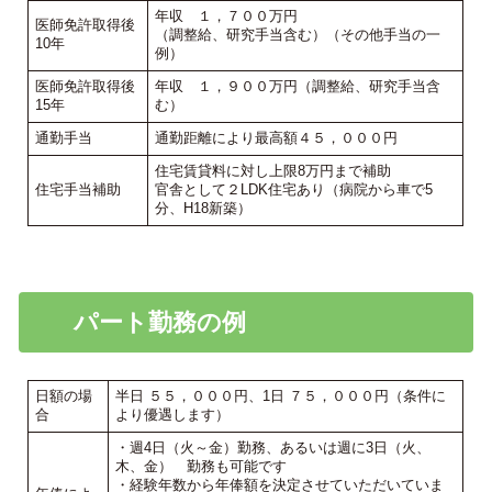
年収 １，７００万円
医師免許取得後
（調整給、研究手当含む）（その他手当の一
10年
例）
医師免許取得後
年収 １，９００万円（調整給、研究手当含
15年
む）
通勤手当
通勤距離により最高額４５，０００円
住宅賃貸料に対し上限8万円まで補助
住宅手当補助
官舎として２LDK住宅あり（病院から車で5
分、H18新築）
パート勤務の例
日額の場
半日 ５５，０００円、1日 ７５，０００円（条件に
合
より優遇します）
・週4日（火～金）勤務、あるいは週に3日（火、
木、金） 勤務も可能です
・経験年数から年俸額を決定させていただいていま