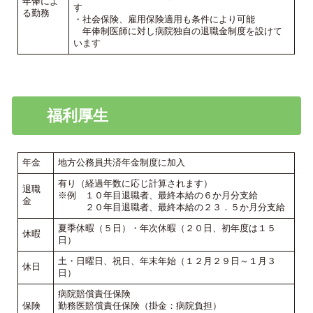
年俸によ
す
る勤務
・社会保険、雇用保険適用も条件により可能
年俸制医師に対し病院独自の退職金制度を設けて
います
福利厚生
年金
地方公務員共済年金制度に加入
有り（経過年数に応じ計算されます）
退職
※例 １０年目退職者、最終本給の６か月分支給
金
２０年目退職者、最終本給の２３．５か月分支給
夏季休暇（５日）・年次休暇（２０日、初年度は１５
休暇
日）
土・日曜日、祝日、年末年始（１２月２９日～１月３
休日
日）
病院賠償責任保険
保険
勤務医賠償責任保険（掛金：病院負担）