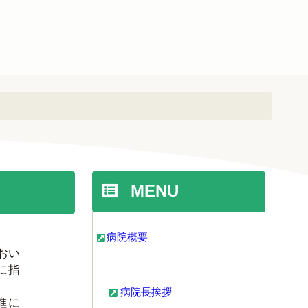
MENU
病院概要
おい
に指
病院長挨拶
進に